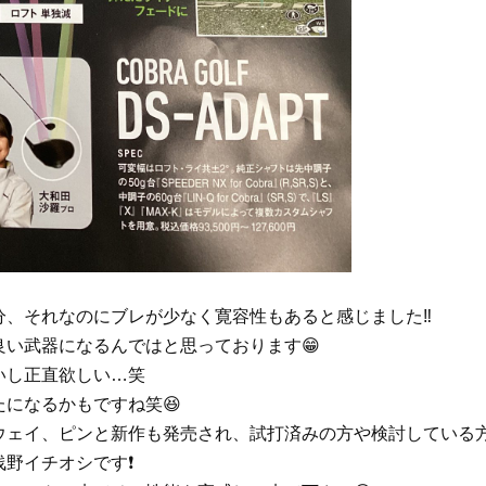
、それなのにブレが少なく寛容性もあると感じました‼️
い武器になるんではと思っております😁
いし正直欲しい…笑
になるかもですね笑😆
ウェイ、ピンと新作も発売され、試打済みの方や検討している
野イチオシです❗️